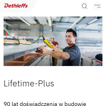
Wyszukiwarka dealerów
Przyczepy
Kampery
Camper Van
Oryginalne akcesoria Dethleffs
Service
Lifetime-Plus
Dethleffs
Wyszukiwarka autoryzowanych
Dethleffs
dealerów Dethleffs
90 lat doświadczenia w budowie