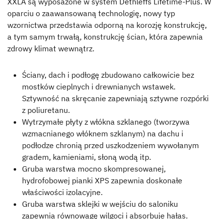
XXLA są wyposażone w system Dethleffs Lifetime-Plus. W
oparciu o zaawansowaną technologię, nowy typ
Dealerzy
wzornictwa przedstawia odporną na korozję konstrukcję,
a tym samym trwałą, konstrukcję ścian, która zapewnia
zdrowy klimat wewnątrz.
Ściany, dach i podłogę zbudowano całkowicie bez
mostków cieplnych i drewnianych wstawek.
Sztywność na skręcanie zapewniają sztywne rozpórki
z poliuretanu.
Wytrzymałe płyty z włókna szklanego (tworzywa
wzmacnianego włóknem szklanym) na dachu i
podłodze chronią przed uszkodzeniem wywołanym
gradem, kamieniami, słoną wodą itp.
Gruba warstwa mocno skompresowanej,
hydrofobowej pianki XPS zapewnia doskonałe
właściwości izolacyjne.
Gruba warstwa sklejki w wejściu do saloniku
zapewnia równowagę wilgoci i absorbuje hałas.