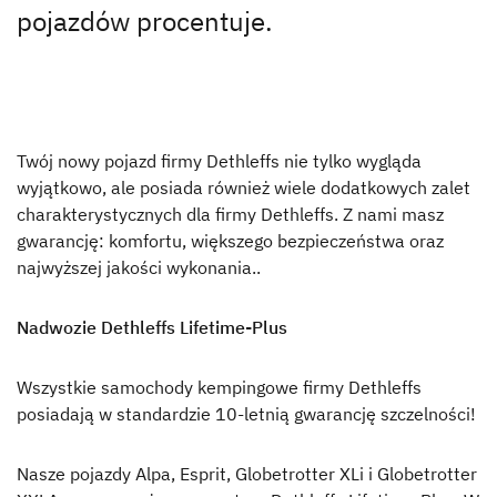
Zalety Dethleffs
Znajdź dealera w Twojej okolicy
pojazdów procentuje.
Zalety Dethleffs
Śpij jak suseł
Twój nowy pojazd firmy Dethleffs nie tylko wygląda
zimowyspecjalista
wyjątkowo, ale posiada również wiele dodatkowych zalet
charakterystycznych dla firmy Dethleffs. Z nami masz
Zdrowy klimat z Dethleffs
gwarancję: komfortu, większego bezpieczeństwa oraz
Lifetime-Plus
najwyższej jakości wykonania..
Całkowicie bezpieczny!
Nadwozie Dethleffs Lifetime-Plus
Pionierski duch, który fascynuje do dziś
Wszystkie samochody kempingowe firmy Dethleffs
posiadają w standardzie 10-letnią gwarancję szczelności!
Prasa
Nasze pojazdy Alpa, Esprit, Globetrotter XLi i Globetrotter
Odpowiedzialność