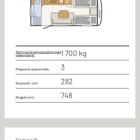
1 700 kg
Technicznie dopuszczalna masa
maksymalna*
3
Miejsca do spania maks.
282
Wysokość: (cm)
748
Długość (cm)
Camper®