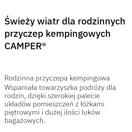
SUMMER EDITION
BEDUIN
Świeży wiatr dla rodzinnych
Caravan
SCANDINAVIA
Caravan
przyczep kempingowych
CAMPER®
Rodzinna przyczepa kempingowa
NOMAD
CAMPER
Wspaniała towarzyszka podróży dla
Caravan
Caravan
rodzin, dzięki szerokiej palecie
układów pomieszczeń z łóżkami
piętrowymi i dużej ilości luków
bagażowych.
Do przyczep kempingowych