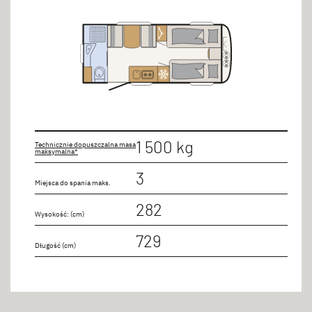
4 osoby/osób
5 osoby/osób
7 osoby/osób
1 500 kg
Technicznie dopuszczalna masa
maksymalna*
3
Miejsca do spania maks.
282
Wysokość: (cm)
729
Długość (cm)