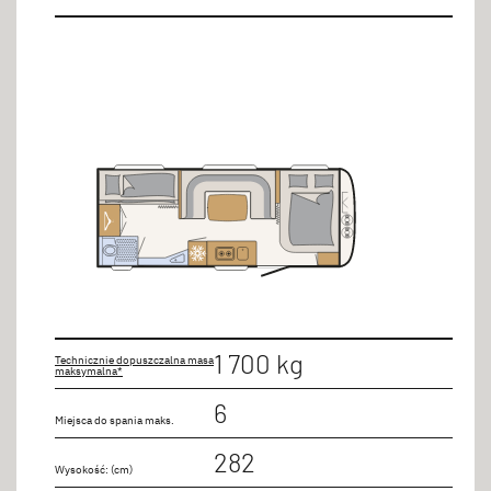
1 700 kg
Technicznie dopuszczalna masa
maksymalna*
6
Miejsca do spania maks.
282
Wysokość: (cm)