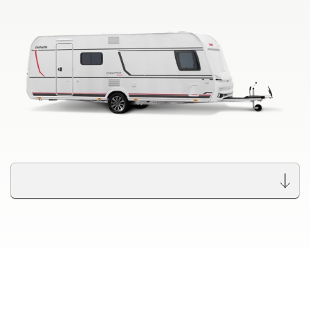
Wyszukiwarka autoryzowanych
dealerów Dethleffs
Znajdź dealera w Twojej okolicy