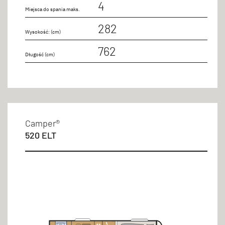
4
Miejsca do spania maks.
282
Wysokość: (cm)
762
Długość (cm)
Camper®
520 ELT