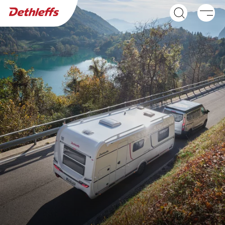
Wyszukiwarka dealerów
Przyczepy
NOWOŚĆ
NOWOŚĆ
C'JOY ACTIVE
C'GO ACTIVE &
Caravan
C'GO UP ACTIVE
Caravan
NOWOŚĆ