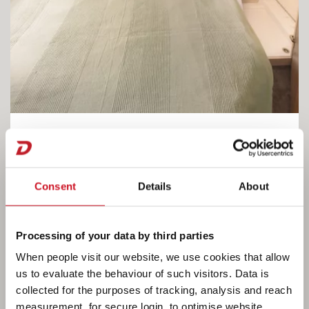
Camper® – tak się tu żyje
Consent
Details
About
Tutaj dobrze śpi się! Na 7-strefowym materacu
z zimnej pianki o grubości 15 cm z materiału
regulującego temperaturę. Otwarta umywalka
Processing of your data by third parties
zapewnia dużą swobodę ruchów. Można jednak
When people visit our website, we use cookies that allow
zdecydować się również na zamkniętą łazienkę.
us to evaluate the behaviour of such visitors. Data is
• 560 FMK
collected for the purposes of tracking, analysis and reach
measurement, for secure login, to optimise website