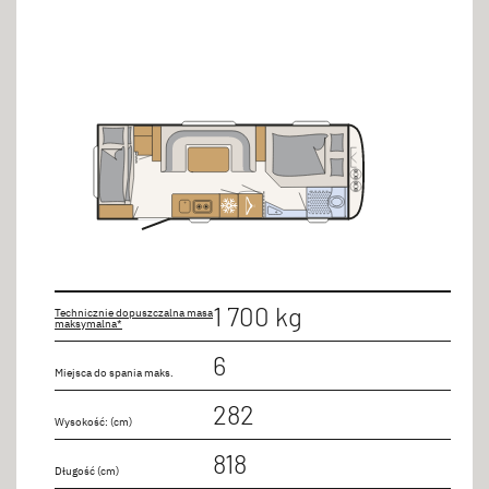
1 700 kg
Technicznie dopuszczalna masa
maksymalna*
6
Miejsca do spania maks.
282
Wysokość: (cm)
818
Długość (cm)