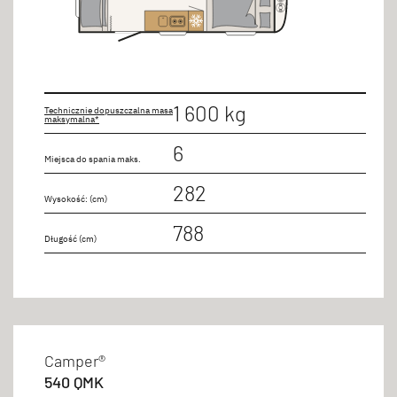
1 600 kg
Technicznie dopuszczalna masa
maksymalna*
6
Miejsca do spania maks.
282
Wysokość: (cm)
788
Długość (cm)
Camper®
540 QMK