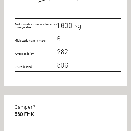
1 600 kg
Technicznie dopuszczalna masa
maksymalna*
6
Miejsca do spania maks.
282
Wysokość: (cm)
806
Długość (cm)
Camper®
560 FMK