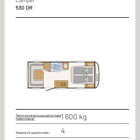
530 DR
1 600 kg
Technicznie dopuszczalna masa
maksymalna*
4
Miejsca do spania maks.