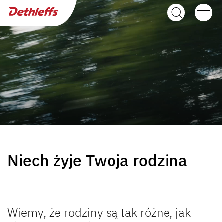
Wyszukiwarka dealerów
Przyczepy
Kampery
Camper Van
Oryginalne akcesoria Dethleffs
Service
Niech żyje Twoja rodzina
Dethleffs
Dethleffs
Wiemy, że rodziny są tak różne, jak