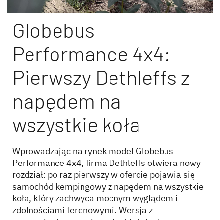
Globebus
Performance 4x4:
Wyszukiwarka autoryzowanych
Pierwszy Dethleffs z
dealerów Dethleffs
napędem na
Znajdź dealera w Twojej okolicy
wszystkie koła
Wprowadzając na rynek model Globebus
Performance 4x4, firma Dethleffs otwiera nowy
rozdział: po raz pierwszy w ofercie pojawia się
samochód kempingowy z napędem na wszystkie
koła, który zachwyca mocnym wyglądem i
zdolnościami terenowymi. Wersja z