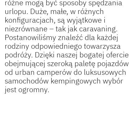
różne mogą być sposoby spędzania
Zalety Dethleffs
urlopu. Duże, małe, w różnych
Pionierski duch, który fascynuje do dziś
konfiguracjach, są wyjątkowe i
niezrównane – tak jak caravaning.
Prasa
Postanowiliśmy znaleźć dla każdej
rodziny odpowiedniego towarzysza
Odpowiedzialność
podróży. Dzięki naszej bogatej ofercie
obejmującej szeroką paletę pojazdów
Dealerzy
od urban camperów do luksusowych
samochodów kempingowych wybór
jest ogromny.