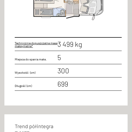
3 499 kg
Technicznie dopuszczalna masa
maksymalna*
5
Miejsca do spania maks.
300
Wysokość: (cm)
699
Długość (cm)
Trend półintegra