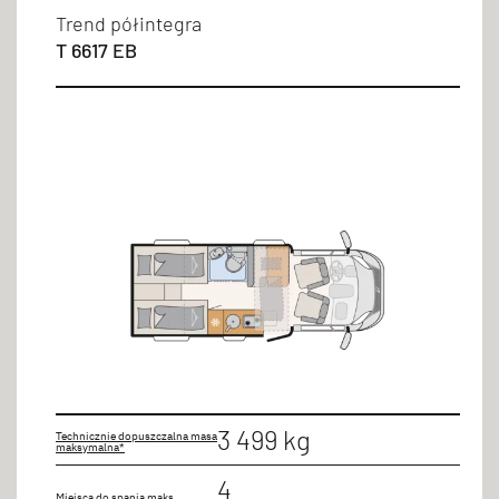
Miejsca do spania
Trend półintegra
T 6617 EB
2 osoby/osób
3 osoby/osób
4 osoby/osób
5 osoby/osób
Rodzaje łóżek
Kanapa
Łóżko 160x200°cm
Łóżko podnoszone
3 499 kg
Technicznie dopuszczalna masa
maksymalna*
Łóżko podwójne
4
Miejsca do spania maks.