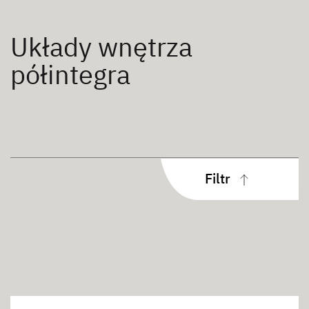
Układy wnętrza
półintegra
Filtr
Typ zabudowy
Częściowo zintegrowany