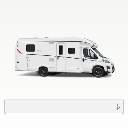
GLOBETROTTER XL
I
Integra
Wyszukiwarka autoryzowanych
dealerów Dethleffs
Znajdź dealera w Twojej okolicy
Do samochodów kempingowych
Camper Van
Oryginalne akcesoria Dethleffs