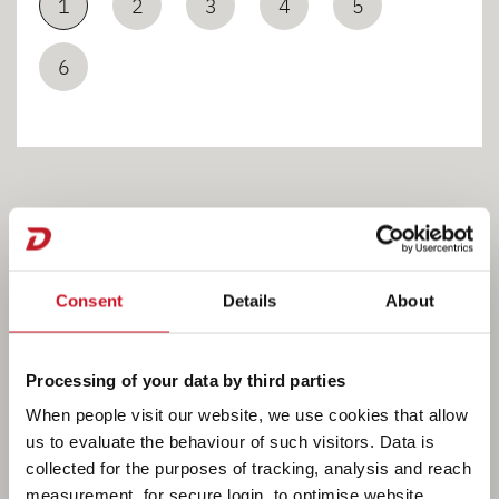
1
2
3
4
5
6
Łazienka
Consent
Details
About
Processing of your data by third parties
When people visit our website, we use cookies that allow
us to evaluate the behaviour of such visitors. Data is
collected for the purposes of tracking, analysis and reach
measurement, for secure login, to optimise website