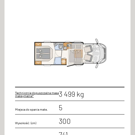
3 499 kg
Technicznie dopuszczalna masa
maksymalna*
5
Miejsca do spania maks.
300
Wysokość: (cm)
741