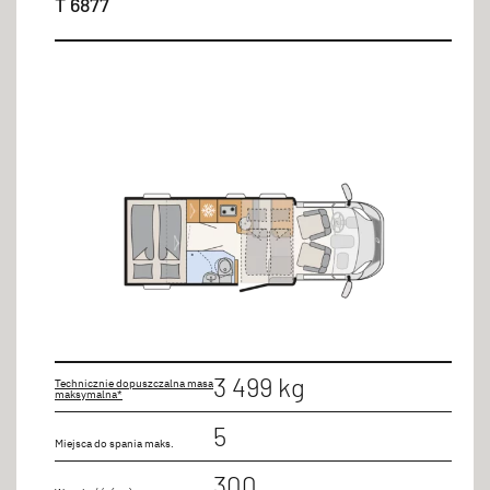
T 6877
3 499 kg
Technicznie dopuszczalna masa
maksymalna*
5
Miejsca do spania maks.
300