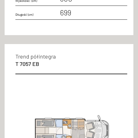
Wysokość: (cm)
699
Długość (cm)
Trend półintegra
T 7057 EB