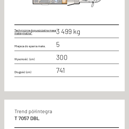
3 499 kg
Technicznie dopuszczalna masa
maksymalna*
5
Miejsca do spania maks.
300
Wysokość: (cm)
741
Długość (cm)
Trend półintegra
T 7057 DBL