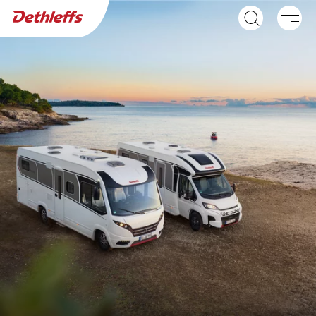
Wyszukiwarka dealerów
Przyczepy
Kampery
GLOBEBUS ACTIVE
GLOBEBUS CAMP
Integra
ACTIVE
Półintegra