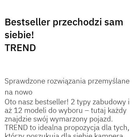
NOWOŚĆ
Bestseller przechodzi sam
GLOBEBUS GO
GLOBEBUS
siebie!
ACTIVE
PERFORMANCE 4X4
Półintegra
Częściowo zintegrowany
TREND
NOWOŚĆ
Sprawdzone rozwiązania przemyślane
na nowo
GLOBEBUS
JUST CAMP ACTIVE
Oto nasz bestseller! 2 typy zabudowy i
PERFORMANCE
Półintegra
aż 12 modeli do wyboru – tutaj każdy
Częściowo zintegrowany
znajdzie swój wymarzony pojazd.
TREND to idealna propozycja dla tych,
którzy poszukują dla siebie kampera