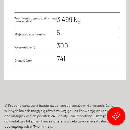
3 499 kg
Technicznie dopuszczalna masa
maksymalna*
5
Miejsca do spania maks.
300
Wysokość: (cm)
741
Długość (cm)
a) Proponowana cena bazuje na cenach sprzedaży w Niemczech. Ceny
w innych krajach mogą się różnić ze względu na konwersję walutową,
obowiązujący w nich podatek VAT, opłaty i cła importowe. Dlatego zachęcamy
Filtruj wyniki
do kontaktu z lokalnym koncesjonerem w celu uzyskania aktualnych cen
obowiązujących w Twoim kraju.