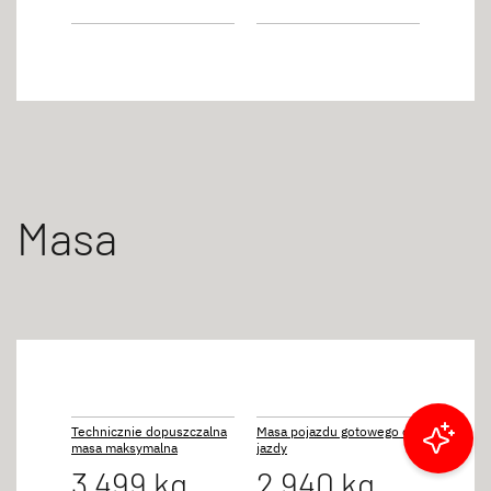
Masa
Technicznie dopuszczalna
Masa pojazdu gotowego do
masa maksymalna
jazdy
Filtruj wyniki
3 499 kg
2 940 kg