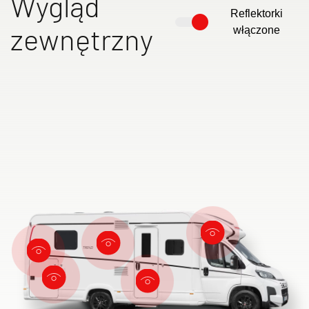
Wygląd
Reflektorki
zewnętrzny
włączone