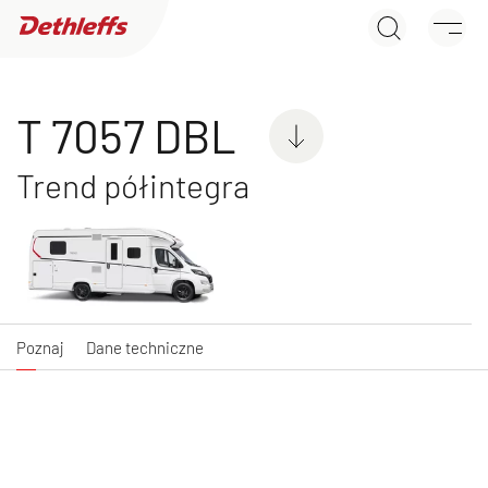
T 7057 DBL
Wyszukiwarka dealerów
Poznaj
Dane techniczne
Przyczepy
T 7057 DBL
Kampery
Trend półintegra
GLOBEBUS ACTIVE
GLOBEBUS CAMP
Poznaj
Dane techniczne
Integra
ACTIVE
Półintegra