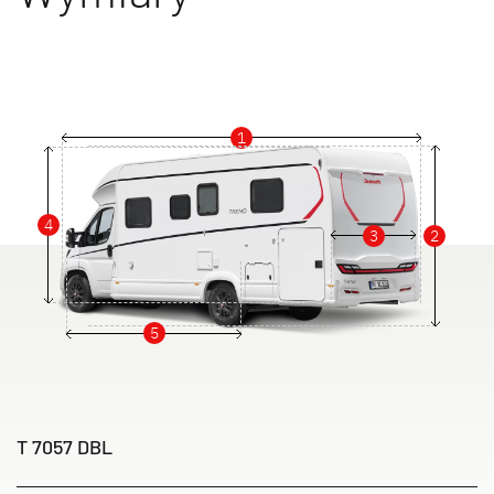
1
4
3
2
5
T 7057 DBL