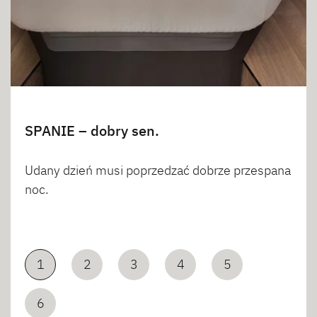
SPANIE – dobry sen.
Udany dzień musi poprzedzać dobrze przespana
noc.
1
2
3
4
5
6