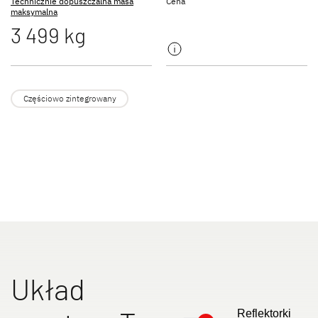
Technicznie dopuszczalna masa
Cena
NOWOŚĆ
maksymalna
3 499 kg
JUST GO ACTIVE
TREND ACTIVE
Półintegra
Integra & Półintegra
Częściowo zintegrowany
XL FAMILY A
XL FAMILY I
Alkowa
Integra
Układ
Reflektorki