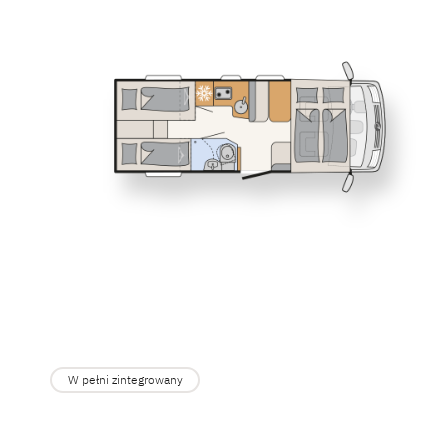
Service
I 6617 EB
I 6817 E
Dethleffs
GLOBEBUS
Częściowo zint
Dealerzy
I 7057 DBL
I 7057 E
XL FAMILY
Alkowa
W pełni zintegrowany