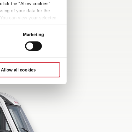
click the “Allow cookies”
sing of your data for the
. You can view your selected
button at the bottom left of
Marketing
Allow all cookies