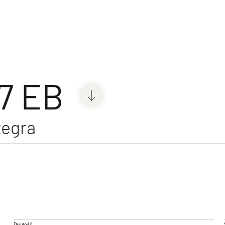
pery
17 EB
tegra
 ACTIVE
GLOBEBUS CAMP ACTIVE
GLOBE
Półintegra
Półintegr
Długość