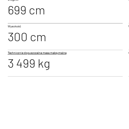
699 cm
NOWOŚĆ
B
I 6877
Wysokość
 PERFORMANCE
JUST CAMP ACTIVE
JUST 
300 cm
egrowany
Półintegra
Półintegr
Technicznie dopuszczalna masa maksymalna
3 499 kg
BL
 A
XL FAMILY I
GLOBE
Integra
Integra