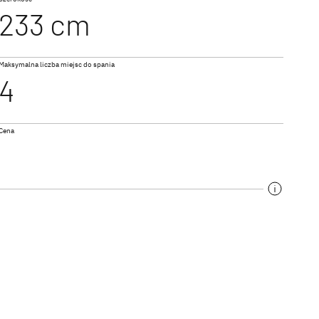
233 cm
NOWOŚĆ
I 7057 EB
Maksymalna liczba miejsc do spania
GO ACTIVE
TREND ACTIVE
4
a
Integra & Półintegra
Cena
TROTTER XL I