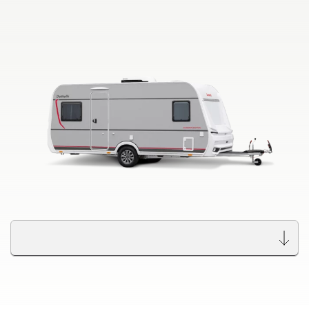
Wyszukiwarka autoryzowanych
dealerów Dethleffs
Znajdź dealera w Twojej okolicy