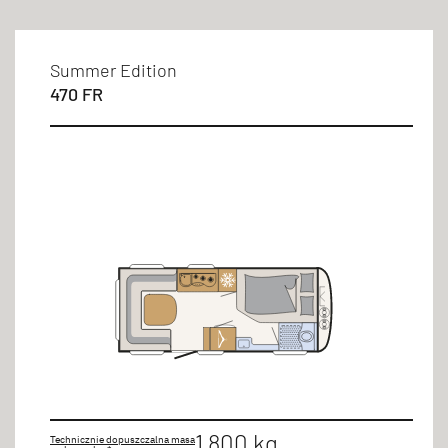
Summer Edition
Miejsca siedzące
470 FR
3 osoby/osób
4 osoby/osób
5 osoby/osób
1 800 kg
Technicznie dopuszczalna masa