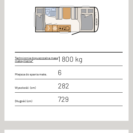
1 800 kg
Technicznie dopuszczalna masa
maksymalna*
6
Miejsca do spania maks.
282
Wysokość: (cm)
729
Długość (cm)