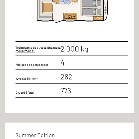
2 000 kg
Technicznie dopuszczalna masa
maksymalna*
4
Miejsca do spania maks.
282
Wysokość: (cm)
776
Długość (cm)
Summer Edition