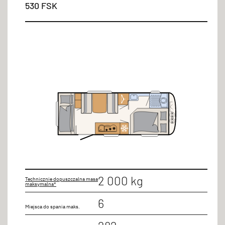
530 FSK
2 000 kg
Technicznie dopuszczalna masa
maksymalna*
6
Miejsca do spania maks.