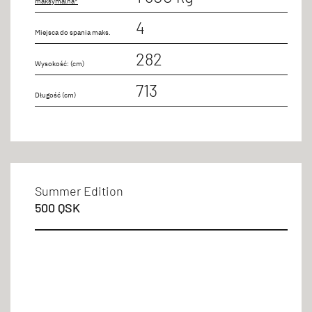
maksymalna*
4
Miejsca do spania maks.
282
Wysokość: (cm)
713
Długość (cm)
Summer Edition
500 QSK