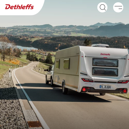
Wyszukiwarka dealerów
Przyczepy
NOWOŚĆ
NOWOŚĆ
C'JOY ACTIVE
C'GO ACTIVE &
Caravan
C'GO UP ACTIVE
Caravan
NOWOŚĆ