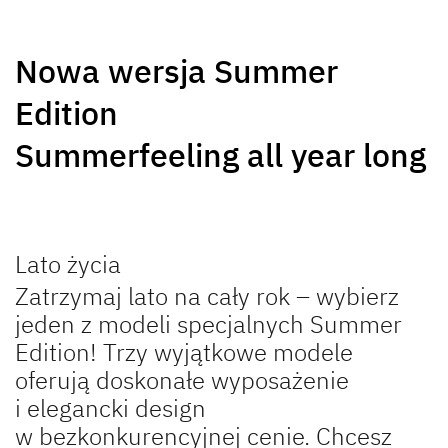
SUMMER EDITION
BEDUIN
Nowa wersja Summer
Caravan
SCANDINAVIA
Caravan
Edition
Summerfeeling all year long
Lato życia
NOMAD
CAMPER
Zatrzymaj lato na cały rok – wybierz
Caravan
Caravan
jeden z modeli specjalnych Summer
Edition! Trzy wyjątkowe modele
oferują doskonałe wyposażenie
i elegancki design
w bezkonkurencyjnej cenie. Chcesz
Do przyczep kempingowych