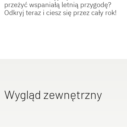
przeżyć wspaniałą letnią przygodę?
Odkryj teraz i ciesz się przez cały rok!
Kampery
Camper Van
Oryginalne akcesoria Dethleffs
Service
Dethleffs
Wygląd zewnętrzny
Dealerzy