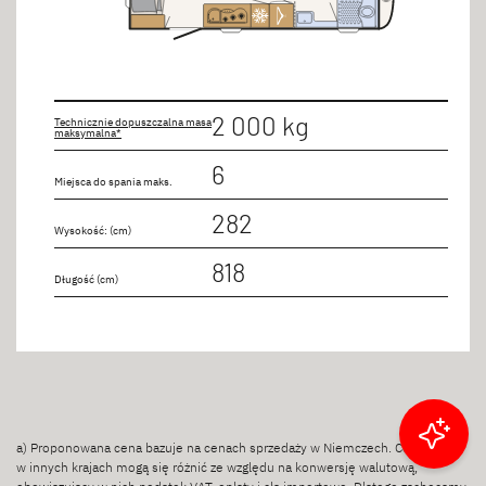
2 000 kg
Technicznie dopuszczalna masa
maksymalna*
6
Miejsca do spania maks.
282
Wysokość: (cm)
818
Długość (cm)
Filtruj wyniki
a) Proponowana cena bazuje na cenach sprzedaży w Niemczech. Ceny
w innych krajach mogą się różnić ze względu na konwersję walutową,