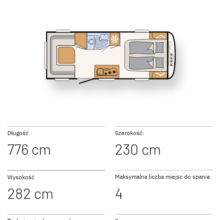
SUMMER EDITION
BEDUIN
460 EL
470 FR
Caravan
SCANDINAVIA
Caravan
500 QSK
510 LE
NOMAD
CAMPER
Długość
Szerokość
Caravan
Caravan
776 cm
230 cm
Maksymalna liczba miejsc do spania
Wysokość
282 cm
4
530 DR
530 FSK
Do przyczep kempingowych