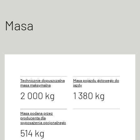
Masa
Technicznie dopuszczalna
Masa pojazdu gotowego do
masa maksymalna
jazdy
2 000 kg
1 380 kg
Masa podana przez
producenta dla
wyposażenia opcjonalnego
514 kg