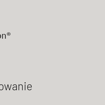
on®
owanie