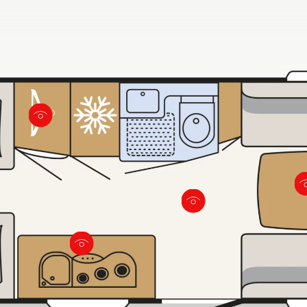
od łóżkiem