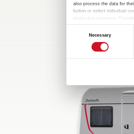
also process the data for the
button or select individual co
respective purposes. Providi
settings at any time as well a
Consent
the website). You can find fur
Necessary
Selection