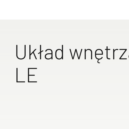
Już teraz 
niezapomni
Do przy
Układ wnętrz
LE
Komfort łóż
z dużą powi
spania i p
stelażem z 
optymalneg