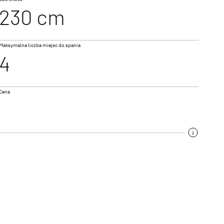
230 cm
510 LE
Maksymalna liczba miejsc do spania
4
Cena
.
przyczep kempingowych
i najwyższej klasy
jga, czy przestronnej
ymarzone wakacje.