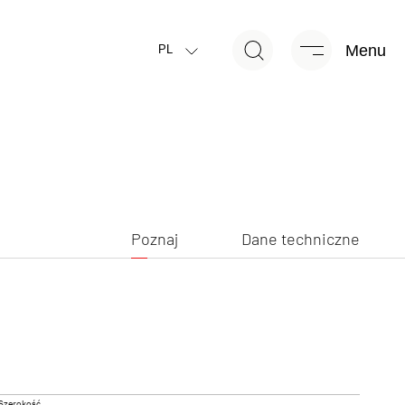
Menu
Poznaj
Dane techniczne
PL
NOWOŚĆ
Poznaj
Dane techniczne
R EDITION
BEDUIN SCANDINAVIA
Caravan
Szerokość