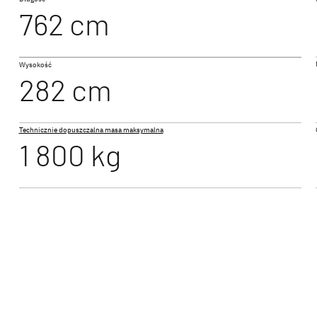
762 cm
500 QSK
Wysokość
CAMPER
282 cm
Caravan
Technicznie dopuszczalna masa maksymalna
1 800 kg
560 FMK
kempingowe Dethleffs – caravaning bez kompromisów
at przyczep kempingowych Dethleffs! Nasze modele 
czesny design, przemyślane rozwiązania przestrzenne 
e, aby zapewnić Ci maksymalny komfort w podróży.
e od tego, czy szukasz kompaktowej przyczepy dla dwo
dla rodzin, u nas znajdziesz idealny model na swoje w