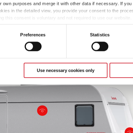
ir own purposes and merge it with other data if necessary. If you 
Stylowe i zawsze
Wszystko pod 
okies in the detailed view, you provide your consent to the proces
przyciągające spojrzenia:
dużej klapie 
ng this consent is voluntary and not required to use our website
ścianki boczne w kolorze
s deselect or change them later (such as by using the fingerprint 
Sunny Grey z efektem
ther information in our Privacy Policy.
Preferences
Statistics
młotkowania!
Use necessary cookies only