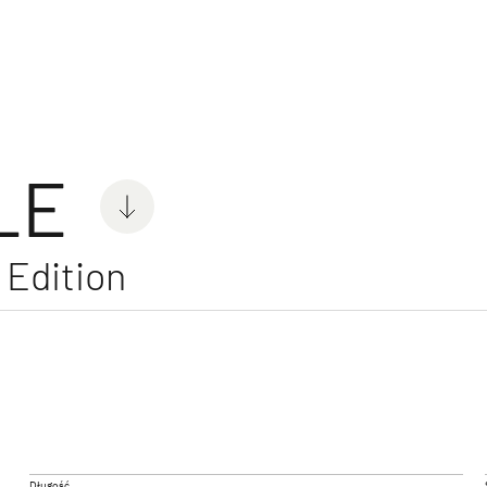
czepy
LE
Edition
NOWOŚĆ
NOWOŚĆ
IVE
C'GO ACTIVE & C'GO UP
SUMME
ACTIVE
Caravan
Caravan
Długość