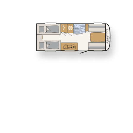
Service
460 EL
470 FR
Dethleffs
NOMAD
Caravan
Dealerzy
530 DR
530 FSK
Przyczepy 
Odkryj świ
łączą nowo
wyposażeni
Niezależni
przyczepy 