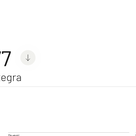
pery
77
tegra
 ACTIVE
GLOBEBUS CAMP ACTIVE
GLOBE
Półintegra
Półintegr
Długość