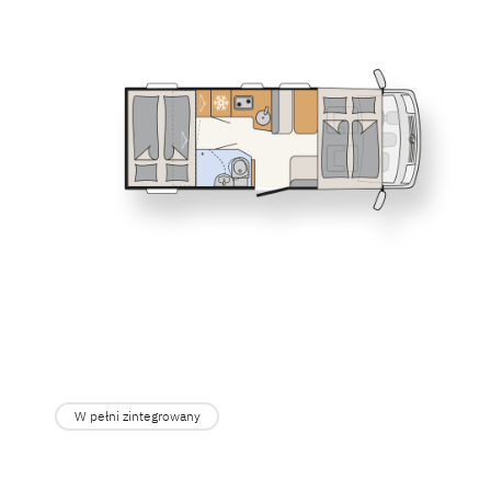
Service
I 6617 EB
I 6817 E
Dethleffs
GLOBEBUS
Częściowo zint
Dealerzy
I 7057 DBL
I 7057 E
XL FAMILY
Alkowa
W pełni zintegrowany