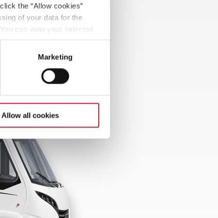
click the “Allow cookies”
sing of your data for the
. You can view your selected
button at the bottom left of
Marketing
Allow all cookies