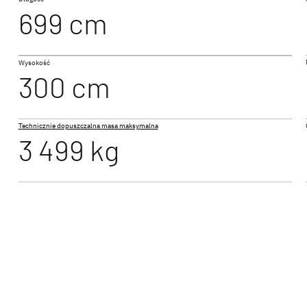
699 cm
NOWOŚĆ
B
I 6877
Wysokość
 PERFORMANCE
JUST CAMP ACTIVE
JUST 
300 cm
egrowany
Półintegra
Półintegr
Technicznie dopuszczalna masa maksymalna
3 499 kg
BL
 A
XL FAMILY I
GLOBE
Integra
Integra