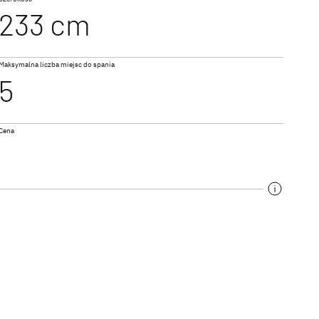
233 cm
NOWOŚĆ
I 7057 EB
Maksymalna liczba miejsc do spania
GO ACTIVE
TREND ACTIVE
5
a
Integra & Półintegra
Cena
TROTTER XL I