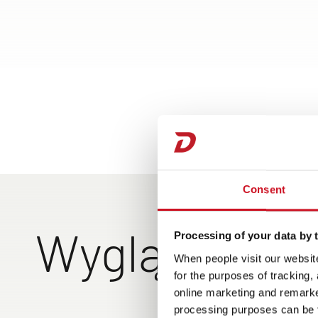
Consent
Wygląd zewn
Processing of your data by t
When people visit our website
for the purposes of tracking,
online marketing and remarket
Ekskluzywna konstrukcj
Duży garaż w tylnej 
processing purposes can be f