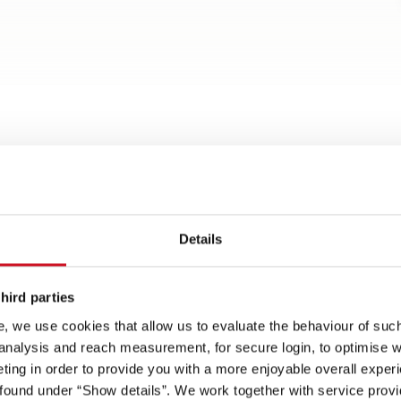
Details
ętrzny
hird parties
Reflektorki
, we use cookies that allow us to evaluate the behaviour of such 
 analysis and reach measurement, for secure login, to optimise we
ing in order to provide you with a more enjoyable overall experi
a
części:
Gwarantująca trwałość
Drzwi do pomieszczenia
ound under “Show details”. We work together with service provid