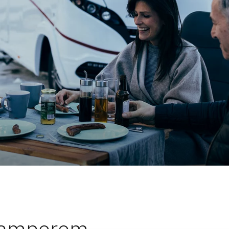
Lifetime-Plus
ialność
Całkowicie bezpieczny
kamperem