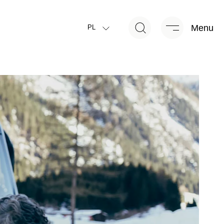
Menu
PL
ffs