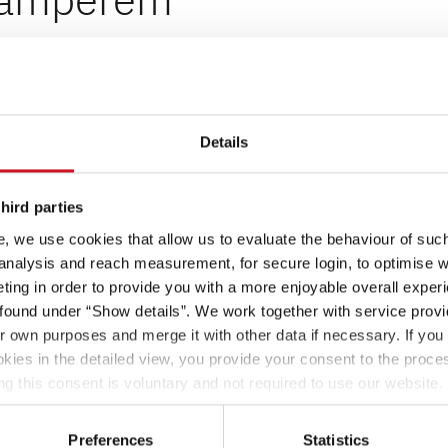
To sama przyjemność!
Details
hird parties
wakowaniu! Znakomicie ocieplenie ścian, wysoka
zapewniają doskonały klimat w pomieszczeniach. W
, we use cookies that allow us to evaluate the behaviour of such 
w strefie dziennej tak, aby zapewnić lepszą dystrybucj
 analysis and reach measurement, for secure login, to optimise we
kamperów umożliwia nam projektowanie innowacyjnych i
ing in order to provide you with a more enjoyable overall experi
ound under “Show details”. We work together with service provid
ir own purposes and merge it with other data if necessary. If you 
okies in the detailed view, you provide your consent to the proces
ą wodą masz możliwość podróżowania przez cały rok, w
ng this consent is voluntary and not required to use our website
porny na warunki zimowe, a dzięki pakietom Winter Com
s deselect or change them later (such as by using the fingerprint 
etrzem. Dla nas zima nie jest przeszkodą!
ther information in our Privacy Policy.
Preferences
Statistics