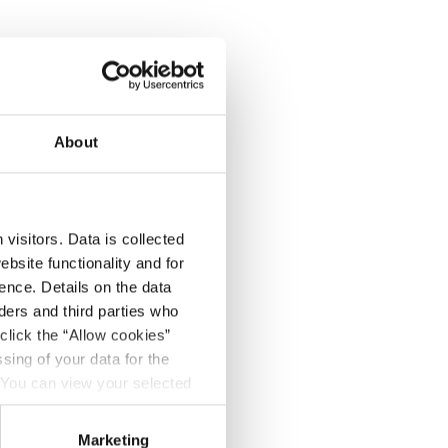
About
visitors. Data is collected
ę
bsite functionality and for
ence. Details on the data
ers and third parties who
click the “Allow cookies”
sing of your data for the
. You can view your selected
fort
button at the bottom left of
Marketing