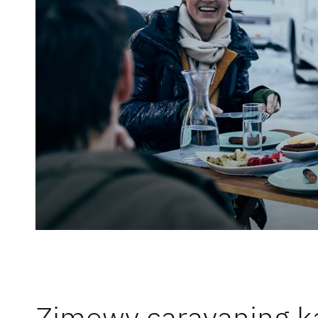
Prasa
Service
Odpowiedz
Dethleffs
Dealerzy
Zimowy caravaning 