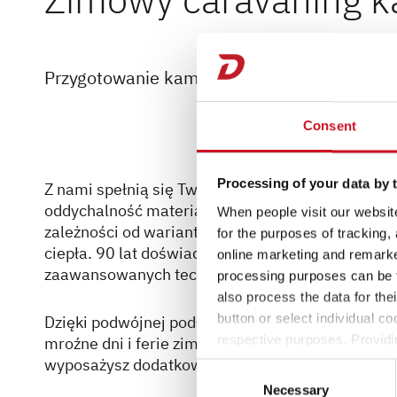
Przygotowanie kampera Dethleffs na zimę? 
Consent
Processing of your data by t
Z nami spełnią się Twoje marzenia o zimowym bi
oddychalność materiałów oraz dobra wentylacja 
When people visit our website
zależności od wariantu, umieszczamy ogrzewanie 
for the purposes of tracking,
ciepła. 90 lat doświadczenia w konstruowaniu 
online marketing and remarket
zaawansowanych technologicznie pojazdów.
processing purposes can be f
also process the data for the
button or select individual co
Dzięki podwójnej podłodze lub ogrzewaniu ciepł
respective purposes. Providi
mroźne dni i ferie zimowe! Twój kamper będzie o
settings at any time as well a
wyposażysz dodatkowo w ogrzewanie ciepłym powi
Consent
the website). You can find fur
Necessary
Selection