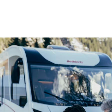
S
ZALETY DETHLEFFS
leffs
Śpij jak suseł
duch, który fascynuje do
zimowyspecjalista
Zdrowy klimat z Dethle