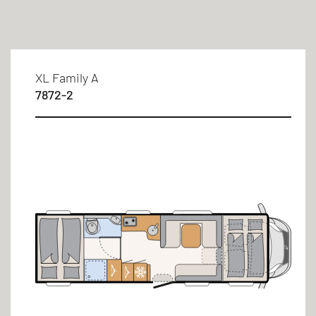
Filtr
XL Family A
7872-2
Typ zabudowy
Alkowy
Miejsca do spania
6 osoby/osób
Rodzaje łóżek