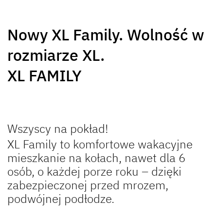
NOWOŚĆ
Nowy XL Family. Wolność w
GLOBEBUS GO
GLOBEBUS
rozmiarze XL.
ACTIVE
PERFORMANCE 4X4
Półintegra
Częściowo zintegrowany
XL FAMILY
NOWOŚĆ
Wszyscy na pokład!
XL Family to komfortowe wakacyjne
mieszkanie na kołach, nawet dla 6
GLOBEBUS
JUST CAMP ACTIVE
PERFORMANCE
Półintegra
osób, o każdej porze roku – dzięki
Częściowo zintegrowany
zabezpieczonej przed mrozem,
podwójnej podłodze.