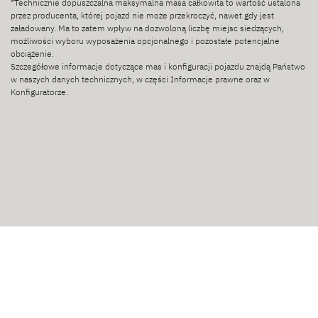
*Technicznie dopuszczalna maksymalna masa całkowita to wartość ustalona
przez producenta, której pojazd nie może przekroczyć, nawet gdy jest
załadowany. Ma to zatem wpływ na dozwoloną liczbę miejsc siedzących,
możliwości wyboru wyposażenia opcjonalnego i pozostałe potencjalne
obciążenie.
Szczegółowe informacje dotyczące mas i konfiguracji pojazdu znajdą Państwo
w naszych danych technicznych, w części Informacje prawne oraz w
Konfiguratorze.