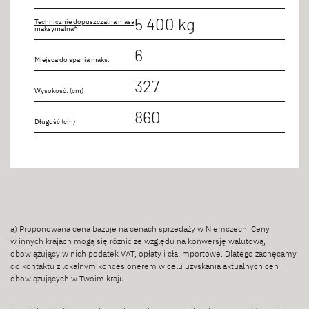
Kanapa
5 400 kg
Technicznie dopuszczalna masa
maksymalna*
Łóżko podwójne
6
Miejsca do spania maks.
327
Wysokość: (cm)
Długość
860
Długość (cm)
do 9 m
Miejsca siedzące
6 osoby/osób
a) Proponowana cena bazuje na cenach sprzedaży w Niemczech. Ceny
w innych krajach mogą się różnić ze względu na konwersję walutową,
obowiązujący w nich podatek VAT, opłaty i cła importowe. Dlatego zachęcamy
do kontaktu z lokalnym koncesjonerem w celu uzyskania aktualnych cen
obowiązujących w Twoim kraju.