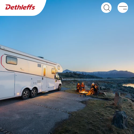
Wyszukiwarka dealerów
Przyczepy
Kampery
GLOBEBUS ACTIVE
GLOBEBUS CAMP
Integra
ACTIVE
Półintegra