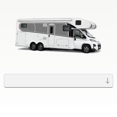
GLOBETROTTER XL
I
Integra
Wyszukiwarka autoryzowanych
dealerów Dethleffs
Znajdź dealera w Twojej okolicy
Do samochodów kempingowych
Camper Van
Oryginalne akcesoria Dethleffs