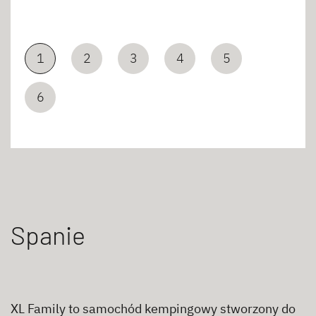
1
2
3
4
5
6
Spanie
XL Family to samochód kempingowy stworzony do