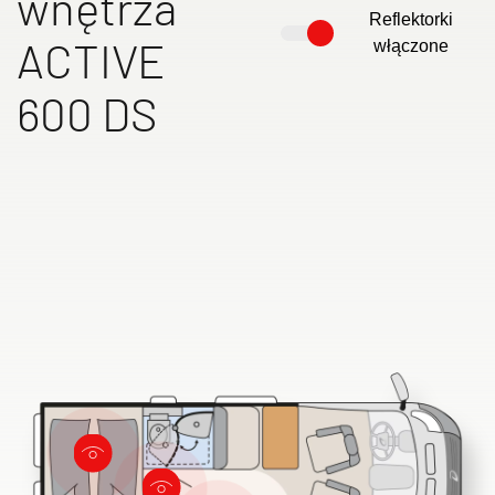
wnętrza
Reflektorki
ACTIVE
włączone
600 DS
Wyszukiwarka autoryzowanych
dealerów Dethleffs
Znajdź dealera w Twojej okolicy