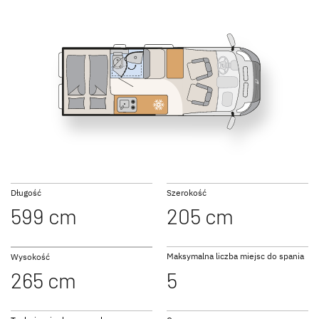
600 DS
600 KS
GLOBETRAIL
PERFORMANCE
Camper Van
640 ES Active
Długość
Szerokość
599 cm
205 cm
Do Campervanów
Maksymalna liczba miejsc do spania
Wysokość
265 cm
5