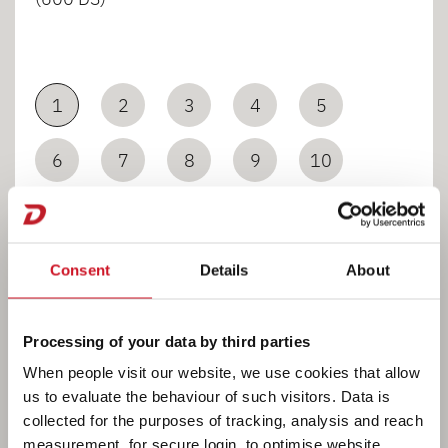
1
2
3
4
5
6
7
8
9
10
11
12
13
Consent
Details
About
Processing of your data by third parties
When people visit our website, we use cookies that allow
us to evaluate the behaviour of such visitors. Data is
Łazienka
collected for the purposes of tracking, analysis and reach
measurement, for secure login, to optimise website