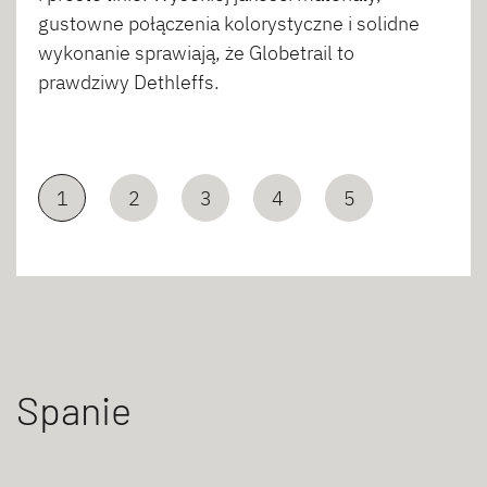
gustowne połączenia kolorystyczne i solidne
wykonanie sprawiają, że Globetrail to
prawdziwy Dethleffs.
1
2
3
4
5
Spanie