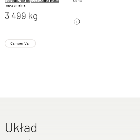
Technicznie dopuszczalna masa
Cena
Oryginalne akcesoria Dethleffs
maksymalna
3 499 kg
Service
Dethleffs
Camper Van
Dealerzy
Układ