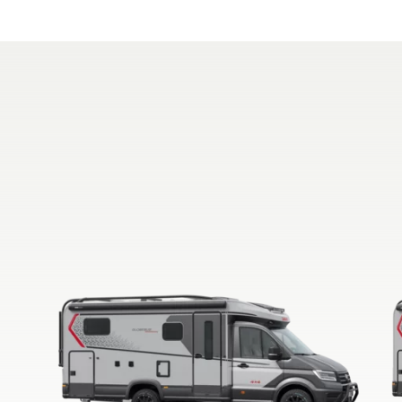
NOWOŚĆ
JUST GO ACTIVE
TREND ACTIVE
Półintegra
Integra & Półintegra
XL FAMILY A
XL FAMILY I
Alkowa
Integra