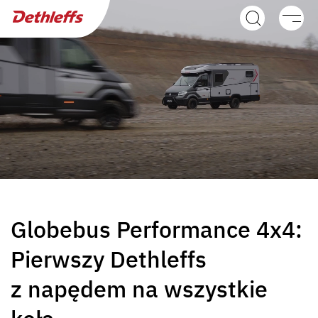
Wyszukiwarka dealerów
Przyczepy
Kampery
Globebus Performance 4x4:
GLOBEBUS ACTIVE
GLOBEBUS CAMP
Integra
ACTIVE
Pierwszy Dethleffs
Półintegra
z napędem na wszystkie