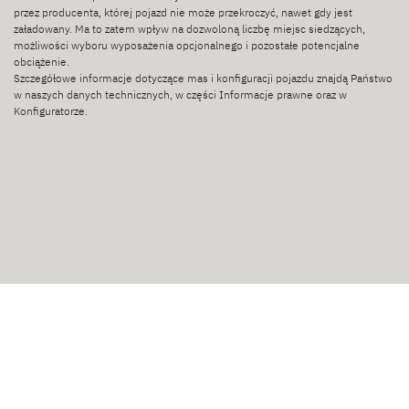
4 osoby/osób
przez producenta, której pojazd nie może przekroczyć, nawet gdy jest
załadowany. Ma to zatem wpływ na dozwoloną liczbę miejsc siedzących,
możliwości wyboru wyposażenia opcjonalnego i pozostałe potencjalne
obciążenie.
Szczegółowe informacje dotyczące mas i konfiguracji pojazdu znajdą Państwo
w naszych danych technicznych, w części Informacje prawne oraz w
Konfiguratorze.