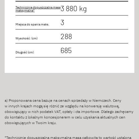
Rodzaje łóżek
3 880 kg
Technicznie dopuszczalna masa
maksymalna*
Kanapa
3
Miejsca do spania maks.
Łóżko pojedyncze umieszczone wzdłużnie
288
Wysokość: (cm)
Łóżko pojedyncze zmieniane w łóżko podwójne
685
Długość (cm)
Długość
do 7 m
a) Proponowana cena bazuje na cenach sprzedaży w Niemczech. Ceny
Miejsca siedzące
w innych krajach mogą się różnić ze względu na konwersję walutową,
obowiązujący w nich podatek VAT, opłaty i cła importowe. Dlatego zachęcamy
do kontaktu z lokalnym koncesjonerem w celu uzyskania aktualnych cen
2 osoby/osób
obowiązujących w Twoim kraju.
3 osoby/osób
*Technicznie dopuszczalna maksymalna masa całkowita to wartość ustalona