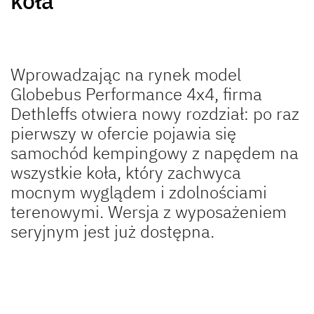
koła
NOWOŚĆ
GLOBEBUS GO
GLOBEBUS
Wprowadzając na rynek model
ACTIVE
PERFORMANCE 4X4
Globebus Performance 4x4, firma
Półintegra
Częściowo zintegrowany
Dethleffs otwiera nowy rozdział: po raz
pierwszy w ofercie pojawia się
samochód kempingowy z napędem na
NOWOŚĆ
wszystkie koła, który zachwyca
mocnym wyglądem i zdolnościami
terenowymi. Wersja z wyposażeniem
GLOBEBUS
JUST CAMP ACTIVE
seryjnym jest już dostępna.
PERFORMANCE
Półintegra
Częściowo zintegrowany