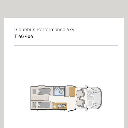
Filtr
Globebus Performance 4x4
T 46 4x4
Typ zabudowy
Częściowo zintegrowany
Miejsca do spania
2 osoby/osób
3 osoby/osób