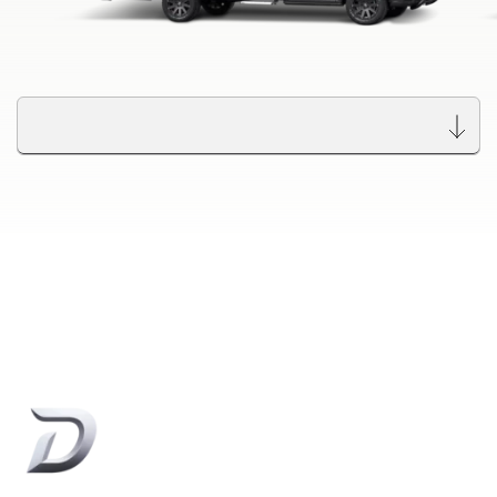
GLOBETROTTER XL
I
Integra
Wyszukiwarka autoryzowanych
dealerów Dethleffs
Znajdź dealera w Twojej okolicy
Do samochodów kempingowych
Camper Van
Oryginalne akcesoria Dethleffs