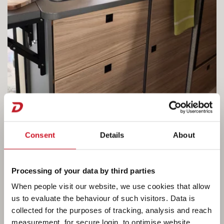
Consent
Details
About
GOTOWANIE – kompaktowa, ale dużo
potrafi
Processing of your data by third parties
When people visit our website, we use cookies that allow
Kuchnia posiada wiele schowków i półek.
us to evaluate the behaviour of such visitors. Data is
Naprawdę praktyczne jest składane
collected for the purposes of tracking, analysis and reach
przedłużenie blatu. Wieczorem pośrednie
measurement, for secure login, to optimise website