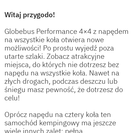
Service
Witaj przygodo!
Dethleffs
Globebus Performance 4×4 z napędem
Dealerzy
na wszystkie koła otwiera nowe
możliwości! Po prostu wyjedź poza
utarte szlaki. Zobacz atrakcyjne
miejsca, do których nie dotrzesz bez
napędu na wszystkie koła. Nawet na
złych drogach, podczas deszczu lub
śniegu masz pewność, że dotrzesz do
celu!
Oprócz napędu na cztery koła ten
samochód kempingowy ma jeszcze
wiele innych zalet: pełną