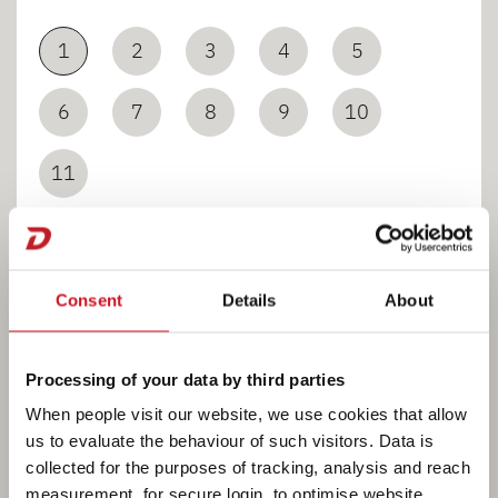
1
2
3
4
5
6
7
8
9
10
11
Consent
Details
About
Łazienka
Processing of your data by third parties
When people visit our website, we use cookies that allow
us to evaluate the behaviour of such visitors. Data is
collected for the purposes of tracking, analysis and reach
measurement, for secure login, to optimise website