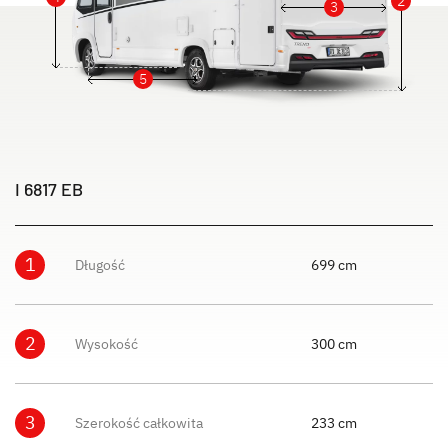
2
3
5
I 6817 EB
1
Długość
699 cm
2
Wysokość
300 cm
3
Szerokość całkowita
233 cm