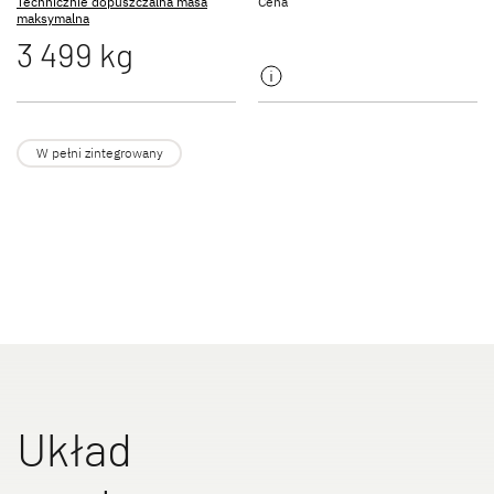
Technicznie dopuszczalna masa
Cena
NOWOŚĆ
maksymalna
3 499 kg
JUST GO ACTIVE
TREND ACTIVE
Półintegra
Integra & Półintegra
W pełni zintegrowany
XL FAMILY A
XL FAMILY I
Alkowa
Integra
Układ