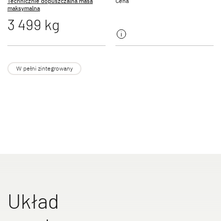
Technicznie dopuszczalna masa
Cena
NOWOŚĆ
maksymalna
3 499 kg
JUST GO ACTIVE
TREND ACTIVE
Półintegra
Integra & Półintegra
W pełni zintegrowany
XL FAMILY A
XL FAMILY I
Alkowa
Integra
Układ