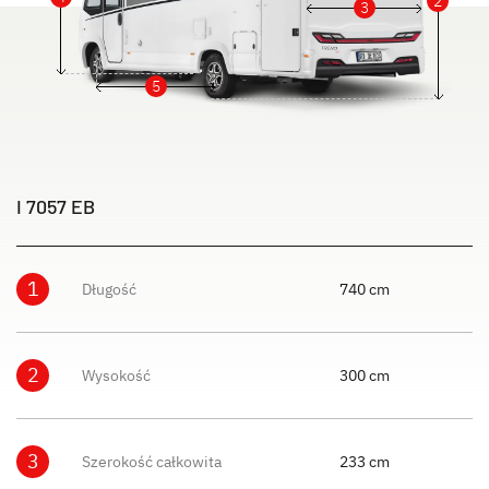
2
3
5
I 7057 EB
1
Długość
740 cm
2
Wysokość
300 cm
3
Szerokość całkowita
233 cm