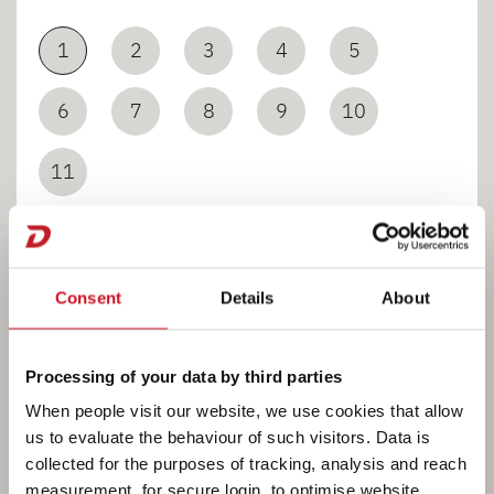
1
2
3
4
5
6
7
8
9
10
11
Consent
Details
About
Łazienka
Processing of your data by third parties
When people visit our website, we use cookies that allow
us to evaluate the behaviour of such visitors. Data is
collected for the purposes of tracking, analysis and reach
measurement, for secure login, to optimise website