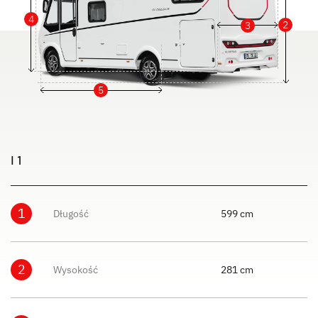
4
2
3
5
I 1
1
Długość
599 cm
2
Wysokość
281 cm