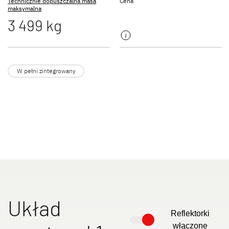
Technicznie dopuszczalna masa
Cena
NOWOŚĆ
maksymalna
3 499 kg
JUST GO ACTIVE
TREND ACTIVE
Półintegra
Integra & Półintegra
W pełni zintegrowany
XL FAMILY A
XL FAMILY I
Alkowa
Integra
Układ
Reflektorki
włączone