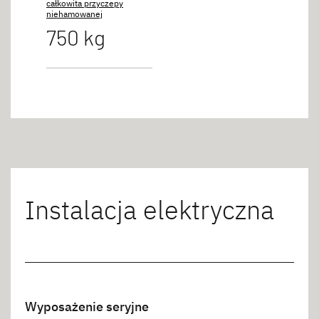
całkowita przyczepy
niehamowanej
750 kg
Instalacja elektryczna
Wyposażenie seryjne