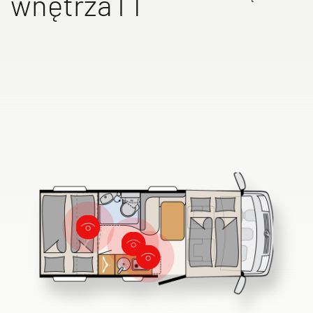
wnętrza I 1
GLOBETROTTER XL
I
Integra
Wyszukiwarka autoryzowanych
dealerów Dethleffs
Znajdź dealera w Twojej okolicy
Do samochodów kempingowych
Camper Van
Oryginalne akcesoria Dethleffs