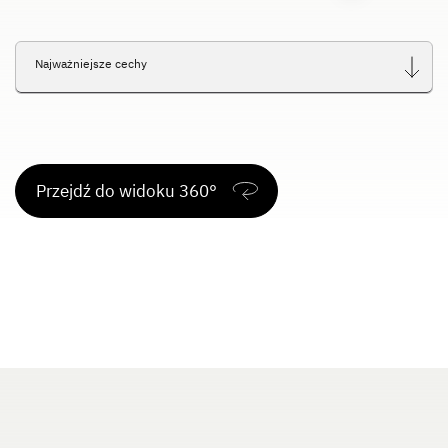
Service
Najważniejsze cechy
Dethleffs
Dealerzy
Przejdź do widoku 360°