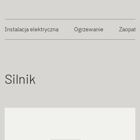
Instalacja elektryczna
Ogrzewanie
Zaopatr
Silnik