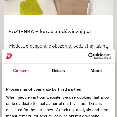
ŁAZIENKA – kuracja odświeżająca
Model I 6 dysponuje obszerną, oddzielną kabiną
prysznicową, łatwo dostępną umywalką i dużą
ilością miejsca do przechowywania • I 6
Consent
Details
About
1
2
Processing of your data by third parties
When people visit our website, we use cookies that allow
us to evaluate the behaviour of such visitors. Data is
collected for the purposes of tracking, analysis and reach
measurement, for secure login, to optimise website