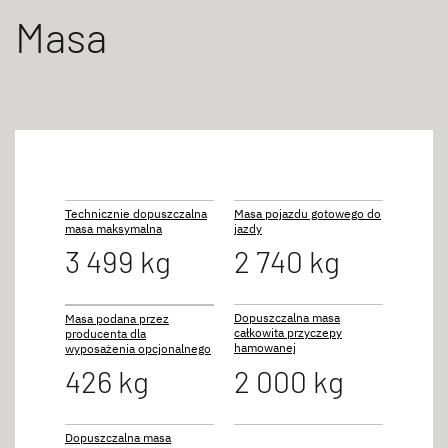
Masa
Technicznie dopuszczalna
Masa pojazdu gotowego do
masa maksymalna
jazdy
3 499 kg
2 740 kg
Dopuszczalna masa
Masa podana przez
całkowita przyczepy
producenta dla
hamowanej
wyposażenia opcjonalnego
426 kg
2 000 kg
Dopuszczalna masa