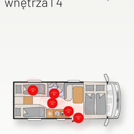
wnętrza I 4
GLOBETROTTER XL
I
Integra
Wyszukiwarka autoryzowanych
dealerów Dethleffs
Znajdź dealera w Twojej okolicy
Do samochodów kempingowych
Camper Van
Oryginalne akcesoria Dethleffs