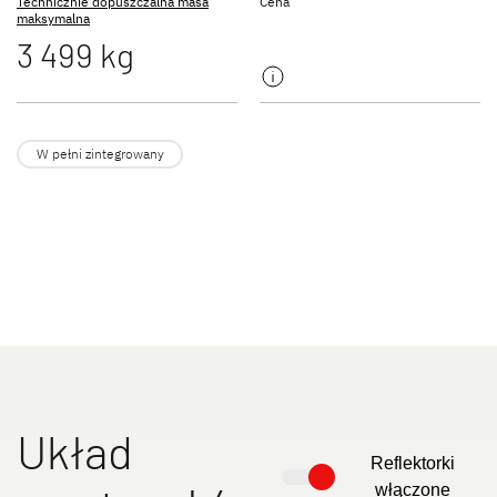
Technicznie dopuszczalna masa
Cena
NOWOŚĆ
maksymalna
3 499 kg
JUST GO ACTIVE
TREND ACTIVE
Półintegra
Integra & Półintegra
W pełni zintegrowany
XL FAMILY A
XL FAMILY I
Alkowa
Integra
Układ
Reflektorki
włączone