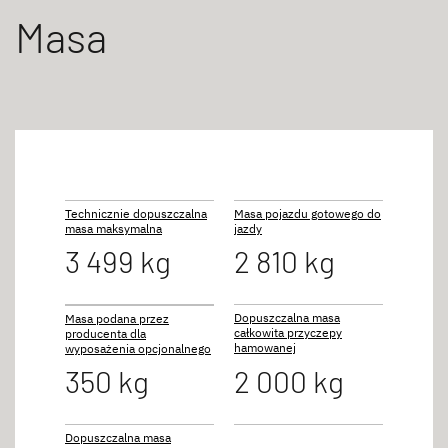
Masa
Technicznie dopuszczalna
Masa pojazdu gotowego do
masa maksymalna
jazdy
3 499 kg
2 810 kg
Dopuszczalna masa
Masa podana przez
całkowita przyczepy
producenta dla
hamowanej
wyposażenia opcjonalnego
350 kg
2 000 kg
Dopuszczalna masa