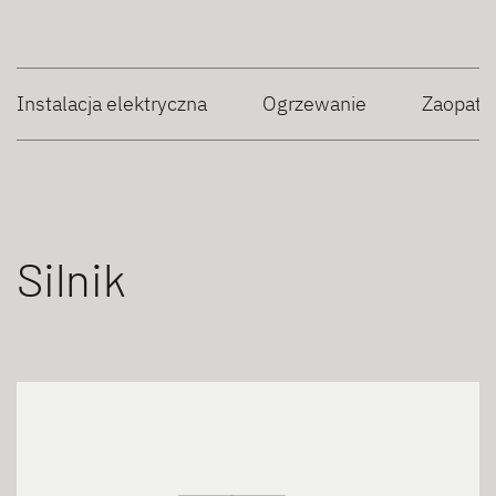
Instalacja elektryczna
Ogrzewanie
Zaopatr
Silnik