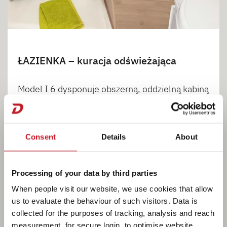
ŁAZIENKA – kuracja odświeżająca
Model I 6 dysponuje obszerną, oddzielną kabiną
prysznicową, łatwo dostępną umywalką i dużą
ilością miejsca do przechowywania • I 6
Consent
Details
About
1
2
Processing of your data by third parties
When people visit our website, we use cookies that allow
us to evaluate the behaviour of such visitors. Data is
collected for the purposes of tracking, analysis and reach
measurement, for secure login, to optimise website