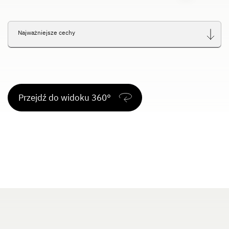
Service
Najważniejsze cechy
Dethleffs
Dealerzy
Przejdź do widoku 360°