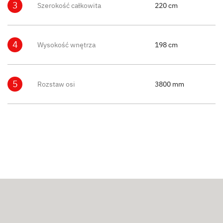
3
Szerokość całkowita
220 cm
4
Wysokość wnętrza
198 cm
5
Rozstaw osi
3800 mm