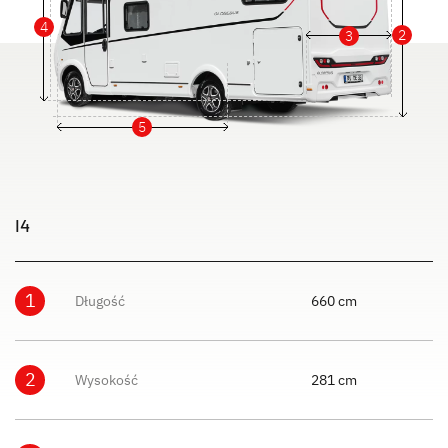
4
2
3
5
I4
1
Długość
660 cm
2
Wysokość
281 cm