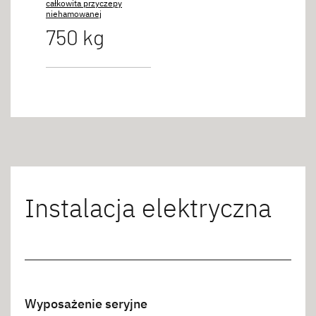
całkowita przyczepy
niehamowanej
750 kg
Instalacja elektryczna
Wyposażenie seryjne