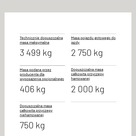
Technicznie dopuszczalna
Masa pojazdu gotowego do
masa maksymalna
jazdy
3 499 kg
2 750 kg
Dopuszczalna masa
Masa podana przez
całkowita przyczepy
producenta dla
hamowanej
wyposażenia opcjonalnego
406 kg
2 000 kg
Dopuszczalna masa
całkowita przyczepy
niehamowanej
750 kg