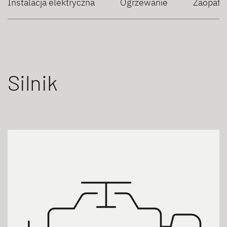
Instalacja elektryczna
Ogrzewanie
Zaopatr
Silnik