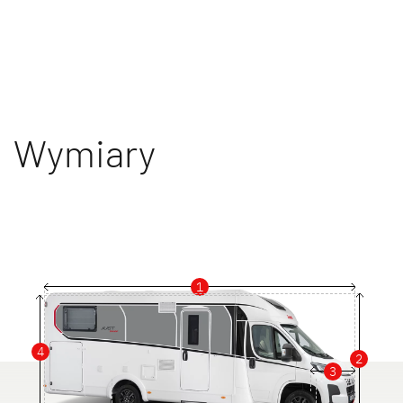
Wymiary
1
4
2
3