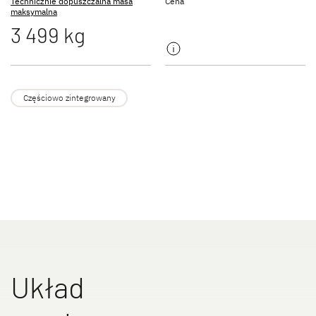
Technicznie dopuszczalna masa
Cena
NOWOŚĆ
maksymalna
3 499 kg
JUST GO ACTIVE
TREND ACTIVE
Półintegra
Integra & Półintegra
Częściowo zintegrowany
XL FAMILY A
XL FAMILY I
Alkowa
Integra
Układ