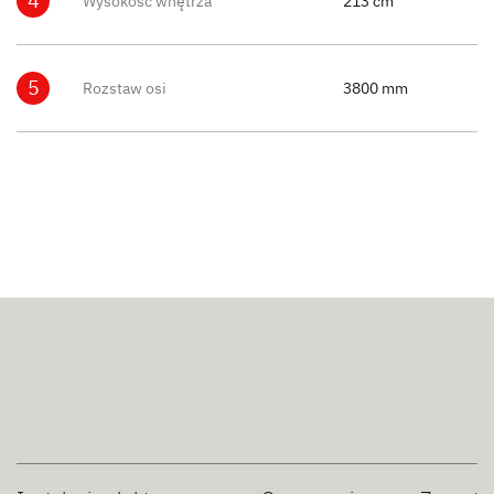
4
Wysokość wnętrza
213 cm
5
Rozstaw osi
3800 mm