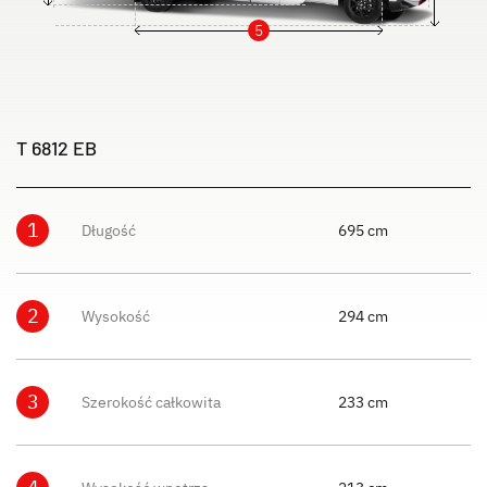
5
T 6812 EB
1
Długość
695 cm
2
Wysokość
294 cm
3
Szerokość całkowita
233 cm