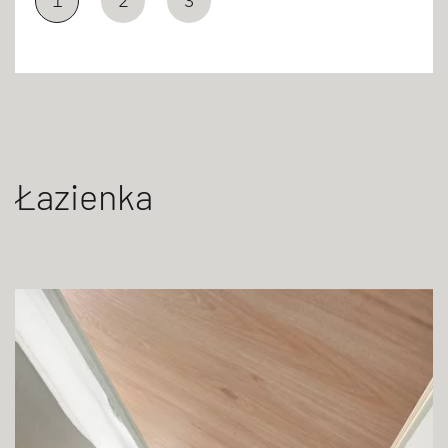
1
2
3
Łazienka