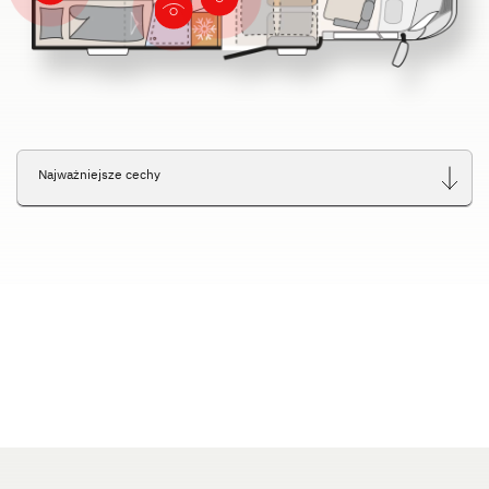
Service
Dethleffs
Dealerzy
Najważniejsze cechy