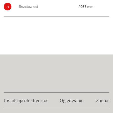
5
Rozstaw osi
4035 mm
Instalacja elektryczna
Ogrzewanie
Zaopatr