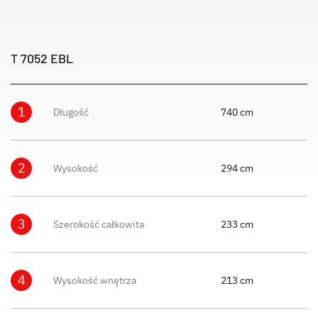
T 7052 EBL
1
Długość
740 cm
2
Wysokość
294 cm
3
Szerokość całkowita
233 cm
4
Wysokość wnętrza
213 cm