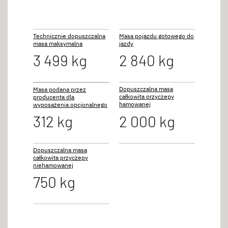
Technicznie dopuszczalna
Masa pojazdu gotowego do
masa maksymalna
jazdy
3 499 kg
2 840 kg
Dopuszczalna masa
Masa podana przez
całkowita przyczepy
producenta dla
hamowanej
wyposażenia opcjonalnego
312 kg
2 000 kg
Dopuszczalna masa
całkowita przyczepy
niehamowanej
750 kg