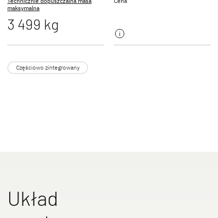
Technicznie dopuszczalna masa
Cena
NOWOŚĆ
maksymalna
3 499 kg
JUST GO ACTIVE
TREND ACTIVE
Półintegra
Integra & Półintegra
Częściowo zintegrowany
XL FAMILY A
XL FAMILY I
Alkowa
Integra
Układ